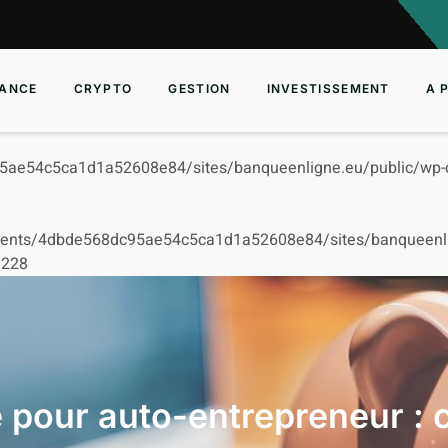
ANCE
CRYPTO
GESTION
INVESTISSEMENT
A 
5ae54c5ca1d1a52608e84/sites/banqueenligne.eu/public/wp-c
ients/4dbde568dc95ae54c5ca1d1a52608e84/sites/banqueenlign
e
228
 pour auto-entrepreneur :