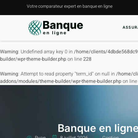
Votre comparateur expert en banque en ligne
ASSUR
Warning
: Undefined array key 0 in
/home/clients/4dbde568dc9
builder/wpr-theme-builder.php
on line
228
Warning
: Attempt to read property "term_id" on null in
/home/cl
addons/modules/theme-builder/wpr-theme-builder.php
on lin
Banque en ligne
Ryan
8 juillet 2026
Gestion