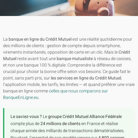
La
banque en ligne du Crédit Mutuel
est une réalité quotidienne pour
des millions de clients : gestion de compte depuis smartphone,
virements instantanés, opposition de carte en un clic. Mais le
Crédit
Mutuel
reste avant tout une
banque mutualiste
à réseau de caisses,
et non une banque 100 % digitale. Comprendre la différence est
crucial pour choisir la bonne offre selon vos besoins. Ce guide fait le
point, sans parti pris, sur
les services en ligne du Crédit Mutuel
,
l’application mobile, les tarifs, les limites — et quand préférer une vraie
banque en ligne comme
celles que nous comparons sur
BanqueEnLigne.eu
.
Le saviez-vous ?
Le
groupe Crédit Mutuel Alliance Fédérale
compte plus de
24 millions de clients
en France et réalise
chaque année des milliards de transactions dématérialisées.
Pourtant, l’essentiel de son modèle repose sur
4 800 caisses