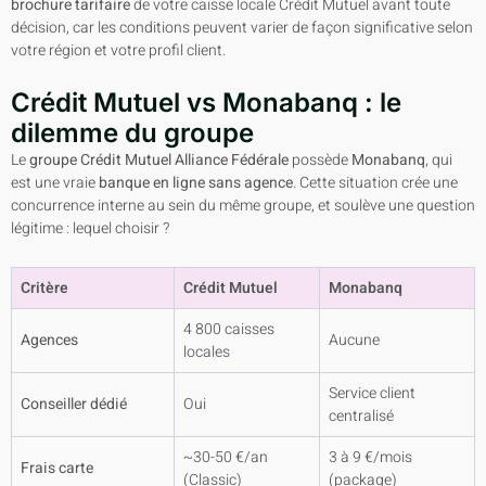
brochure tarifaire
de votre caisse locale Crédit Mutuel avant toute
décision, car les conditions peuvent varier de façon significative selon
votre région et votre profil client.
Crédit Mutuel vs Monabanq : le
dilemme du groupe
Le
groupe Crédit Mutuel Alliance Fédérale
possède
Monabanq
, qui
est une vraie
banque en ligne sans agence
. Cette situation crée une
concurrence interne au sein du même groupe, et soulève une question
légitime : lequel choisir ?
Critère
Crédit Mutuel
Monabanq
4 800 caisses
Agences
Aucune
locales
Service client
Conseiller dédié
Oui
centralisé
~30-50 €/an
3 à 9 €/mois
Frais carte
(Classic)
(package)