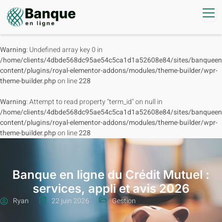
Warning
: Undefined array key 0 in
/home/clients/4dbde568dc95ae54c5ca1d1a52608e84/sites/banqueenl
content/plugins/royal-elementor-addons/modules/theme-builder/wpr-
theme-builder.php
on line
228
Warning
: Attempt to read property "term_id" on null in
/home/clients/4dbde568dc95ae54c5ca1d1a52608e84/sites/banqueenl
content/plugins/royal-elementor-addons/modules/theme-builder/wpr-
theme-builder.php
on line
228
Banque en ligne du Crédit Mutuel :
services, appli et avis 2026
Ryan
22 juin 2026
Gestion