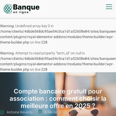
Warning
: Undefined array key 0 in
/home/clients/4dbde568dc95ae54c5ca1d1a52608e84/sites/banqueenl
content/plugins/royal-elementor-addons/modules/theme-builder/wpr-
theme-builder.php
on line
228
Warning
: Attempt to read property "term_id" on null in
/home/clients/4dbde568dc95ae54c5ca1d1a52608e84/sites/banqueenl
content/plugins/royal-elementor-addons/modules/theme-builder/wpr-
theme-builder.php
on line
228
Compte bancaire gratuit pour
association : comment choisir la
meilleure offre en 2025 ?
Antoine Reverdy
6 février 2026
Gestion