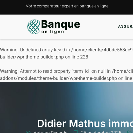
Votre comparateur expert en banque en ligne
ASSUR
Warning
: Undefined array key 0 in
/home/clients/4dbde568dc9
builder/wpr-theme-builder.php
on line
228
Warning
: Attempt to read property "term_id" on null in
/home/cl
addons/modules/theme-builder/wpr-theme-builder.php
on lin
Didier Mathus immob
Antoine Reverdy
26 septembre 2025