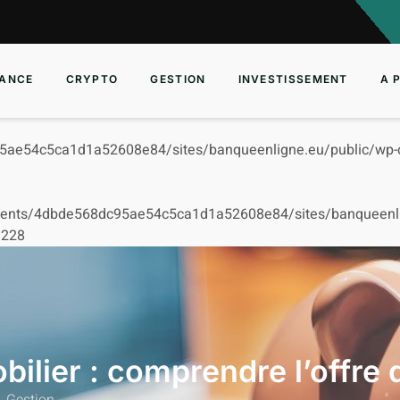
ANCE
CRYPTO
GESTION
INVESTISSEMENT
A 
5ae54c5ca1d1a52608e84/sites/banqueenligne.eu/public/wp-c
ients/4dbde568dc95ae54c5ca1d1a52608e84/sites/banqueenlign
e
228
ilier : comprendre l’offre
Gestion