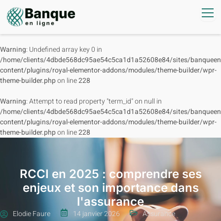
Warning
: Undefined array key 0 in
/home/clients/4dbde568dc95ae54c5ca1d1a52608e84/sites/banqueenl
content/plugins/royal-elementor-addons/modules/theme-builder/wpr-
theme-builder.php
on line
228
Warning
: Attempt to read property "term_id" on null in
/home/clients/4dbde568dc95ae54c5ca1d1a52608e84/sites/banqueenl
content/plugins/royal-elementor-addons/modules/theme-builder/wpr-
theme-builder.php
on line
228
RCCI en 2025 : comprendre ses
enjeux et son importance dans
l'assurance
Elodie Faure
14 janvier 2026
Assurance