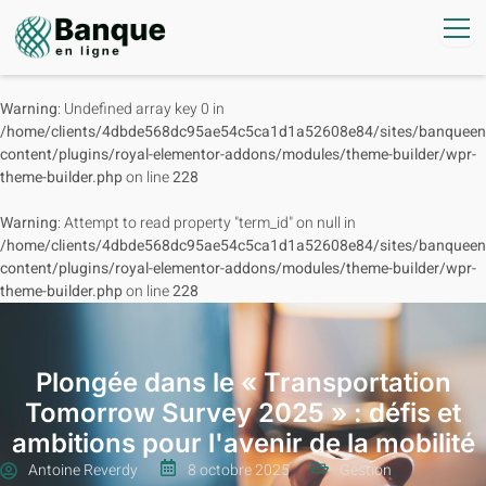
Warning
: Undefined array key 0 in
/home/clients/4dbde568dc95ae54c5ca1d1a52608e84/sites/banqueenl
content/plugins/royal-elementor-addons/modules/theme-builder/wpr-
theme-builder.php
on line
228
Warning
: Attempt to read property "term_id" on null in
/home/clients/4dbde568dc95ae54c5ca1d1a52608e84/sites/banqueenl
content/plugins/royal-elementor-addons/modules/theme-builder/wpr-
theme-builder.php
on line
228
Plongée dans le « Transportation
Tomorrow Survey 2025 » : défis et
ambitions pour l'avenir de la mobilité
Antoine Reverdy
8 octobre 2025
Gestion