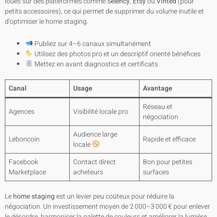
loués sur des plateformes comme
Selency
,
Etsy
ou
Vinted
(pour
petits accessoires), ce qui permet de supprimer du volume inutile et
d’optimiser le home staging.
Publiez sur 4–6 canaux simultanément
Utilisez des photos pro et un descriptif orienté bénéfices
Mettez en avant diagnostics et certificats
Canal
Usage
Avantage
Réseau et
Agences
Visibilité locale pro
négociation
Audience large
Leboncoin
Rapide et efficace
locale
Facebook
Contact direct
Bon pour petites
Marketplace
acheteurs
surfaces
Le
home staging
est un levier peu coûteux pour réduire la
négociation. Un investissement moyen de 2 000–3 000 € pour enlever
le désordre, harmoniser la palette de couleurs et améliorer la lumière