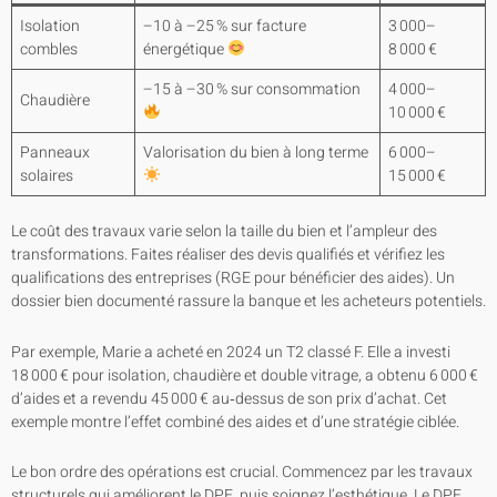
Isolation
–10 à –25 % sur facture
3 000–
combles
énergétique
8 000 €
–15 à –30 % sur consommation
4 000–
Chaudière
10 000 €
Panneaux
Valorisation du bien à long terme
6 000–
solaires
15 000 €
Le coût des travaux varie selon la taille du bien et l’ampleur des
transformations. Faites réaliser des devis qualifiés et vérifiez les
qualifications des entreprises (RGE pour bénéficier des aides). Un
dossier bien documenté rassure la banque et les acheteurs potentiels.
Par exemple, Marie a acheté en 2024 un T2 classé F. Elle a investi
18 000 € pour isolation, chaudière et double vitrage, a obtenu 6 000 €
d’aides et a revendu 45 000 € au‑dessus de son prix d’achat. Cet
exemple montre l’effet combiné des aides et d’une stratégie ciblée.
Le bon ordre des opérations est crucial. Commencez par les travaux
structurels qui améliorent le DPE, puis soignez l’esthétique. Le DPE