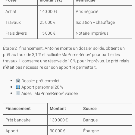
Poste
Montant (€)
Remarque
Achat
140 000 €
Prix négocié
Travaux
25 000 €
Isolation + chauffage
Frais divers
15 000 €
Notaire, imprévus
Étape 2 : financement. Antoine monte un dossier solide, obtient un
prêt au taux de 3,1 % et sollicite MaPrimeRénov’ pour partie des
travaux. Il conserve une réserve de 10 % pour imprévus. Le prêt relais
n’était pas nécessaire car son apport le permettait.
Dossier prêt complet
Apport personnel 20 %
Aides : MaPrimeRénov’ validée
Financement
Montant
Source
Prêt bancaire
130 000 €
Banque
Apport
30 000 €
Épargne