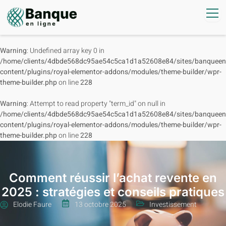
Warning
: Undefined array key 0 in
/home/clients/4dbde568dc95ae54c5ca1d1a52608e84/sites/banqueenl
content/plugins/royal-elementor-addons/modules/theme-builder/wpr-
theme-builder.php
on line
228
Warning
: Attempt to read property "term_id" on null in
/home/clients/4dbde568dc95ae54c5ca1d1a52608e84/sites/banqueenl
content/plugins/royal-elementor-addons/modules/theme-builder/wpr-
theme-builder.php
on line
228
Comment réussir l’achat revente en
2025 : stratégies et conseils pratiques
Elodie Faure
13 octobre 2025
Investissement