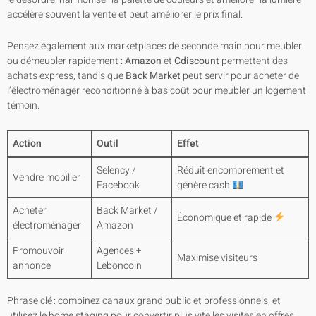
accélère souvent la vente et peut améliorer le prix final.
Pensez également aux marketplaces de seconde main pour meubler
ou démeubler rapidement :
Amazon
et
Cdiscount
permettent des
achats express, tandis que
Back Market
peut servir pour acheter de
l’électroménager reconditionné à bas coût pour meubler un logement
témoin.
Action
Outil
Effet
Selency /
Réduit encombrement et
Vendre mobilier
Facebook
génère cash
Acheter
Back Market /
Économique et rapide
électroménager
Amazon
Promouvoir
Agences +
Maximise visiteurs
annonce
Leboncoin
Phrase clé : combinez canaux grand public et professionnels, et
utilisez le home staging pour convertir plus vite les visites en offres.