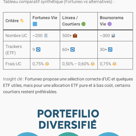
Tableau comparatif synthétique (Fortuneo vs alternatives) :
Fortuneo Vie
Linxea /
Boursorama
Critère
Courtiers
Vie
Nombre UC
~200
500+
~300
Trackers
9
60+
30+
(ETF)
Frais UC
0,75%
0,50% – 0,60%
0,75%
Insight clé :
Fortuneo propose une sélection correcte d’UC et quelques
ETF utiles, mais pour une allocation ETF pure et à bas coût, certains
courtiers restent préférables
.