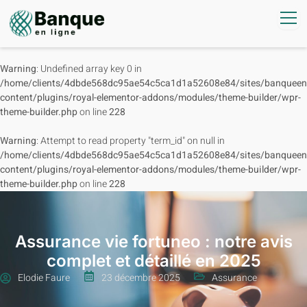
Warning
: Undefined array key 0 in
/home/clients/4dbde568dc95ae54c5ca1d1a52608e84/sites/banqueenl
content/plugins/royal-elementor-addons/modules/theme-builder/wpr-
theme-builder.php
on line
228
Warning
: Attempt to read property "term_id" on null in
/home/clients/4dbde568dc95ae54c5ca1d1a52608e84/sites/banqueenl
content/plugins/royal-elementor-addons/modules/theme-builder/wpr-
theme-builder.php
on line
228
Assurance vie fortuneo : notre avis
complet et détaillé en 2025
Elodie Faure
23 décembre 2025
Assurance