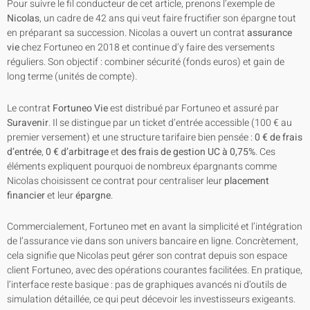
Pour suivre le fil conducteur de cet article, prenons l’exemple de
Nicolas
, un cadre de 42 ans qui veut faire fructifier son épargne tout
en préparant sa succession. Nicolas a ouvert un contrat
assurance
vie
chez Fortuneo en 2018 et continue d’y faire des versements
réguliers. Son objectif : combiner sécurité (fonds euros) et gain de
long terme (unités de compte).
Le contrat
Fortuneo Vie
est distribué par Fortuneo et assuré par
Suravenir
. Il se distingue par un ticket d’entrée accessible (100 € au
premier versement) et une structure tarifaire bien pensée :
0 € de frais
d’entrée
,
0 € d’arbitrage
et
des frais de gestion UC à 0,75%
. Ces
éléments expliquent pourquoi de nombreux épargnants comme
Nicolas choisissent ce contrat pour centraliser leur
placement
financier
et leur
épargne
.
Commercialement, Fortuneo met en avant la simplicité et l’intégration
de l’assurance vie dans son univers bancaire en ligne. Concrètement,
cela signifie que Nicolas peut gérer son contrat depuis son espace
client Fortuneo, avec des opérations courantes facilitées. En pratique,
l’interface reste basique : pas de graphiques avancés ni d’outils de
simulation détaillée, ce qui peut décevoir les investisseurs exigeants.