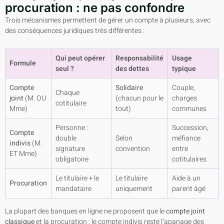
procuration : ne pas confondre
Trois mécanismes permettent de gérer un compte à plusieurs, avec
des conséquences juridiques très différentes :
Qui peut opérer
Responsabilité
Usage
Formule
seul ?
des dettes
typique
Compte
Solidaire
Couple,
Chaque
joint
(M. OU
(chacun pour le
charges
cotitulaire
Mme)
tout)
communes
Personne :
Succession,
Compte
double
Selon
méfiance
indivis
(M.
signature
convention
entre
ET Mme)
obligatoire
cotitulaires
Le titulaire + le
Le titulaire
Aide à un
Procuration
mandataire
uniquement
parent âgé
La plupart des banques en ligne ne proposent que le
compte joint
classique
et la procuration ; le compte indivis reste l’apanage des