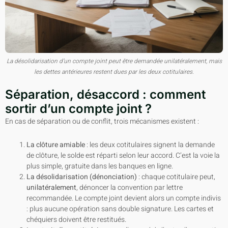
La désolidarisation d’un compte joint peut être demandée unilatéralement, mais
les dettes antérieures restent dues par les deux cotitulaires.
Séparation, désaccord : comment
sortir d’un compte joint ?
En cas de séparation ou de conflit, trois mécanismes existent :
La clôture amiable
: les deux cotitulaires signent la demande
de clôture, le solde est réparti selon leur accord. C’est la voie la
plus simple, gratuite dans les banques en ligne.
La désolidarisation (dénonciation)
: chaque cotitulaire peut,
unilatéralement
, dénoncer la convention par lettre
recommandée. Le compte joint devient alors un compte indivis
: plus aucune opération sans double signature. Les cartes et
chéquiers doivent être restitués.