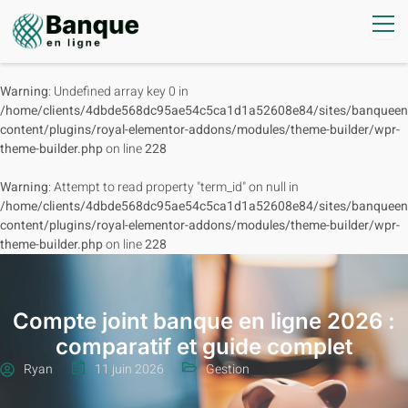
Warning
: Undefined array key 0 in
/home/clients/4dbde568dc95ae54c5ca1d1a52608e84/sites/banqueenl
content/plugins/royal-elementor-addons/modules/theme-builder/wpr-
theme-builder.php
on line
228
Warning
: Attempt to read property "term_id" on null in
/home/clients/4dbde568dc95ae54c5ca1d1a52608e84/sites/banqueenl
content/plugins/royal-elementor-addons/modules/theme-builder/wpr-
theme-builder.php
on line
228
Compte joint banque en ligne 2026 :
comparatif et guide complet
Ryan
11 juin 2026
Gestion