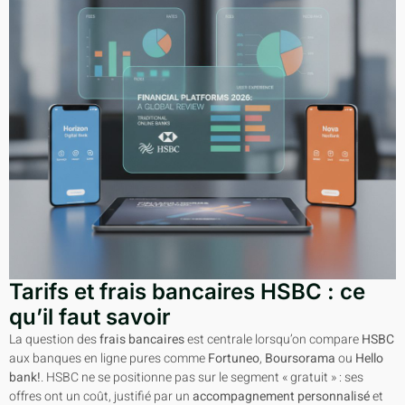
Tarifs et frais bancaires HSBC : ce
qu’il faut savoir
La question des
frais bancaires
est centrale lorsqu’on compare
HSBC
aux banques en ligne pures comme
Fortuneo
,
Boursorama
ou
Hello
bank!
. HSBC ne se positionne pas sur le segment « gratuit » : ses
offres ont un coût, justifié par un
accompagnement personnalisé
et