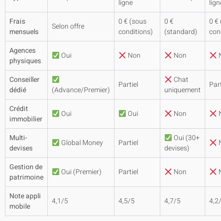
ligne
lign
Frais
0 € (sous
0 €
0 €
Selon offre
mensuels
conditions)
(standard)
con
Agences
Oui
Non
Non
physiques
Conseiller
Chat
Partiel
Part
dédié
(Advance/Premier)
uniquement
Crédit
Oui
Oui
Non
immobilier
Multi-
Oui (30+
Global Money
Partiel
devises
devises)
Gestion de
Oui (Premier)
Partiel
Non
patrimoine
Note appli
4,1/5
4,5/5
4,7/5
4,2
mobile