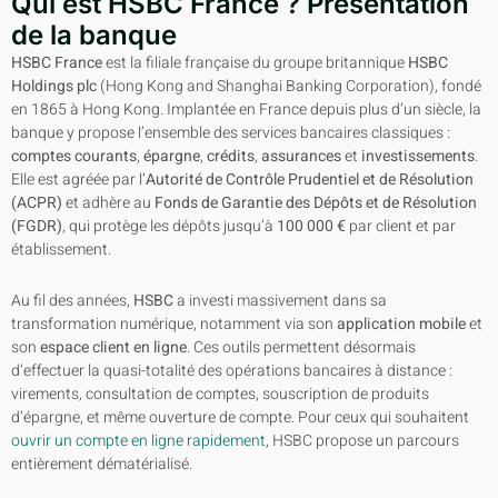
Qui est HSBC France ? Présentation
de la banque
HSBC France
est la filiale française du groupe britannique
HSBC
Holdings plc
(Hong Kong and Shanghai Banking Corporation), fondé
en 1865 à Hong Kong. Implantée en France depuis plus d’un siècle, la
banque y propose l’ensemble des services bancaires classiques :
comptes courants
,
épargne
,
crédits
,
assurances
et
investissements
.
Elle est agréée par l’
Autorité de Contrôle Prudentiel et de Résolution
(ACPR)
et adhère au
Fonds de Garantie des Dépôts et de Résolution
(FGDR)
, qui protège les dépôts jusqu’à
100 000 €
par client et par
établissement.
Au fil des années,
HSBC
a investi massivement dans sa
transformation numérique, notamment via son
application mobile
et
son
espace client en ligne
. Ces outils permettent désormais
d’effectuer la quasi-totalité des opérations bancaires à distance :
virements, consultation de comptes, souscription de produits
d’épargne, et même ouverture de compte. Pour ceux qui souhaitent
ouvrir un compte en ligne rapidement
, HSBC propose un parcours
entièrement dématérialisé.