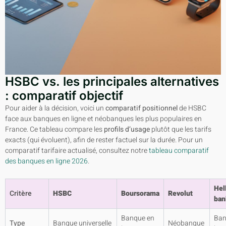
HSBC vs. les principales alternatives
: comparatif objectif
Pour aider à la décision, voici un
comparatif positionnel
de HSBC
face aux banques en ligne et néobanques les plus populaires en
France. Ce tableau compare les
profils d’usage
plutôt que les tarifs
exacts (qui évoluent), afin de rester factuel sur la durée. Pour un
comparatif tarifaire actualisé, consultez notre
tableau comparatif
des banques en ligne 2026
.
Hel
Critère
HSBC
Boursorama
Revolut
ban
Banque en
Ban
Type
Banque universelle
Néobanque