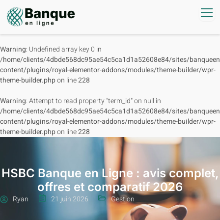
Warning
: Undefined array key 0 in
/home/clients/4dbde568dc95ae54c5ca1d1a52608e84/sites/banqueenl
content/plugins/royal-elementor-addons/modules/theme-builder/wpr-
theme-builder.php
on line
228
Warning
: Attempt to read property "term_id" on null in
/home/clients/4dbde568dc95ae54c5ca1d1a52608e84/sites/banqueenl
content/plugins/royal-elementor-addons/modules/theme-builder/wpr-
theme-builder.php
on line
228
HSBC Banque en Ligne : avis complet,
offres et comparatif 2026
Ryan
21 juin 2026
Gestion