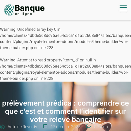
Warning
: Undefined array key 0 in
/home/clients/4dbde568dc95ae54c5ca1d1a52608e84/sites/banqueenl
content/plugins/royal-elementor-addons/modules/theme-builder/wpr-
theme-builder.php
on line
228
Warning
: Attempt to read property "term_id" on null in
/home/clients/4dbde568dc95ae54c5ca1d1a52608e84/sites/banqueenl
content/plugins/royal-elementor-addons/modules/theme-builder/wpr-
theme-builder.php
on line
228
prélèvement prédica : comprendre ce
que c’est et comment l’identifier sur
votre relevé bancaire
Antoine Reverdy
17 octobre 2025
Gestion