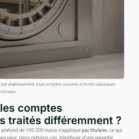
par établissement, tous comptes courants et livrets classiques
nfondus.
 les comptes
s traités différemment ?
 le plafond de 100 000 euros s’applique
par titulaire
, ce qui
es peut, dans certains cas, bénéficier d’une garantie