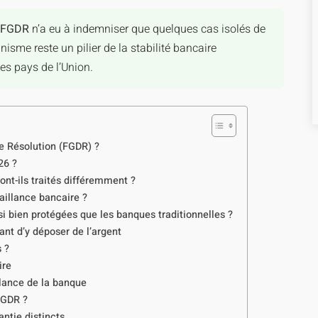
FGDR
n’a eu à indemniser que quelques cas isolés de
sme reste un pilier de la stabilité bancaire
s pays de l’Union.
e Résolution (FGDR) ?
26 ?
ont-ils traités différemment ?
illance bancaire ?
i bien protégées que les banques traditionnelles ?
nt d’y déposer de l’argent
 ?
ire
llance de la banque
FGDR ?
ntie distincts