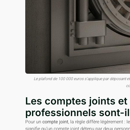
Le plafond de 100 000 euros s’applique par déposant et 
co
Les comptes joints et
professionnels sont-il
Pour un
compte joint
, la règle diffère légèrement :
signifie qu’un compte joint détenu par deux personn