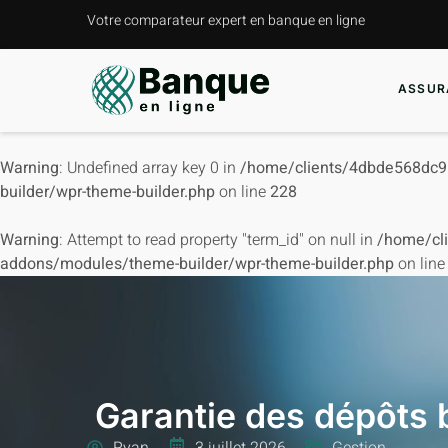
Votre comparateur expert en banque en ligne
ASSUR
Warning
: Undefined array key 0 in
/home/clients/4dbde568dc9
builder/wpr-theme-builder.php
on line
228
Warning
: Attempt to read property "term_id" on null in
/home/cl
addons/modules/theme-builder/wpr-theme-builder.php
on lin
Garantie des dépôts
Ryan
3 juillet 2026
Gestion