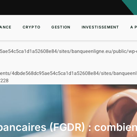
ANCE
CRYPTO
GESTION
INVESTISSEMENT
A 
5ae54c5ca1d1a52608e84/sites/banqueenligne.eu/public/wp-c
ients/4dbde568dc95ae54c5ca1d1a52608e84/sites/banqueenlign
e
228
 bancaires (FGDR) : combie